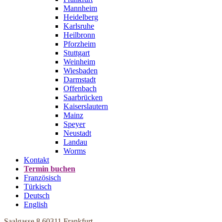
Mannheim
Heidelberg
Karlsruhe
Heilbronn
Pforzheim
Stuttgart
Weinheim
Wiesbaden
Darmstadt
Offenbach
Saarbrücken
Kaiserslautern
Mainz
Speyer
Neustadt
Landau
Worms
Kontakt
Termin buchen
Französisch
Türkisch
Deutsch
English
Saalgasse 8
60311 Frankfurt