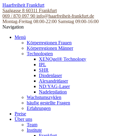
Skip
Haarfreiheit Frankfurt
to
Saalgasse 8
60311 Frankfurt
the
069 / 870 097 90
info@haarfreiheit-frankfurt.de
content
Montag-Freitag 08:00-22:00
Samstag 09:00-16:00
Navigation
Menü
Körperregionen Frauen
Körperregionen Männer
Technologien
XENOgel® Technology
IPL
SHR
Diodenlaser
Alexandritlaser
ND:YAG-Laser
Nadelepilation
Wachstumszyklen
häufig gestellte Fragen
Erfahrungen
Preise
Über uns
Team
Institute
Frankfurt