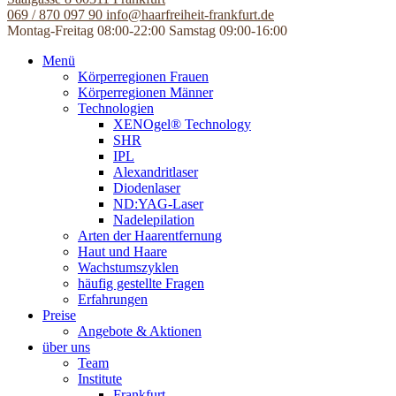
069 / 870 097 90
info@haarfreiheit-frankfurt.de
Montag-Freitag 08:00-22:00
Samstag 09:00-16:00
Menü
Körperregionen Frauen
Körperregionen Männer
Technologien
XENOgel® Technology
SHR
IPL
Alexandritlaser
Diodenlaser
ND:YAG-Laser
Nadelepilation
Arten der Haarentfernung
Haut und Haare
Wachstumszyklen
häufig gestellte Fragen
Erfahrungen
Preise
Angebote & Aktionen
über uns
Team
Institute
Frankfurt