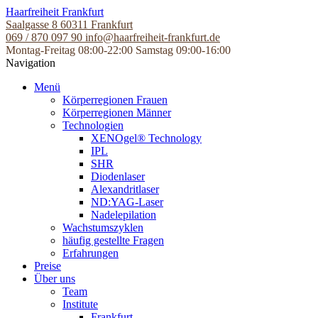
Skip
Haarfreiheit Frankfurt
to
Saalgasse 8
60311 Frankfurt
the
069 / 870 097 90
info@haarfreiheit-frankfurt.de
content
Montag-Freitag 08:00-22:00
Samstag 09:00-16:00
Navigation
Menü
Körperregionen Frauen
Körperregionen Männer
Technologien
XENOgel® Technology
IPL
SHR
Diodenlaser
Alexandritlaser
ND:YAG-Laser
Nadelepilation
Wachstumszyklen
häufig gestellte Fragen
Erfahrungen
Preise
Über uns
Team
Institute
Frankfurt