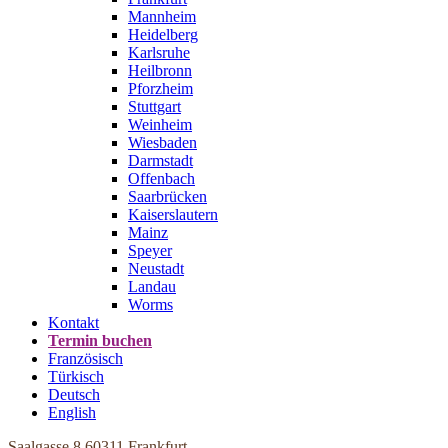
Mannheim
Heidelberg
Karlsruhe
Heilbronn
Pforzheim
Stuttgart
Weinheim
Wiesbaden
Darmstadt
Offenbach
Saarbrücken
Kaiserslautern
Mainz
Speyer
Neustadt
Landau
Worms
Kontakt
Termin buchen
Französisch
Türkisch
Deutsch
English
Saalgasse 8
60311 Frankfurt