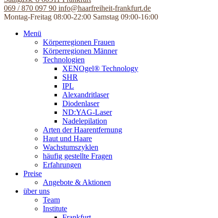
069 / 870 097 90
info@haarfreiheit-frankfurt.de
Montag-Freitag 08:00-22:00
Samstag 09:00-16:00
Menü
Körperregionen Frauen
Körperregionen Männer
Technologien
XENOgel® Technology
SHR
IPL
Alexandritlaser
Diodenlaser
ND:YAG-Laser
Nadelepilation
Arten der Haarentfernung
Haut und Haare
Wachstumszyklen
häufig gestellte Fragen
Erfahrungen
Preise
Angebote & Aktionen
über uns
Team
Institute
Frankfurt