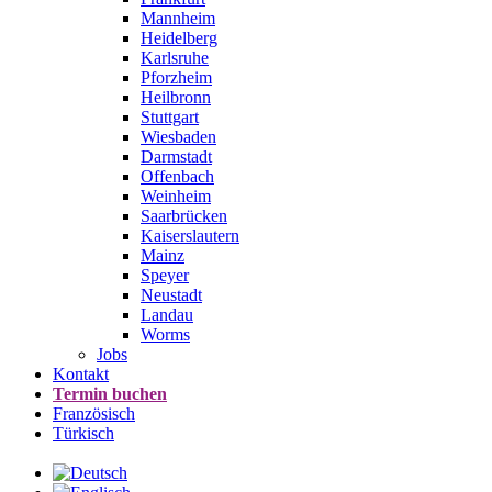
Mannheim
Heidelberg
Karlsruhe
Pforzheim
Heilbronn
Stuttgart
Wiesbaden
Darmstadt
Offenbach
Weinheim
Saarbrücken
Kaiserslautern
Mainz
Speyer
Neustadt
Landau
Worms
Jobs
Kontakt
Termin buchen
Französisch
Türkisch